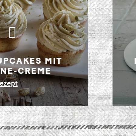
GHURTKUCHEN
NISBEEREN
ezept