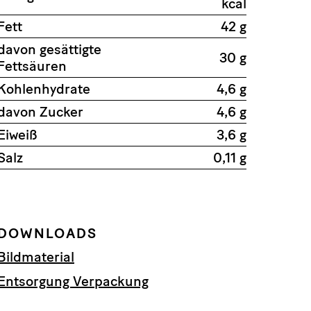
kcal
Fett
42 g
davon gesättigte
30 g
Fettsäuren
Kohlenhydrate
4,6 g
davon Zucker
4,6 g
Eiweiß
3,6 g
Salz
0,11 g
DOWNLOADS
Bildmaterial
Entsorgung Verpackung