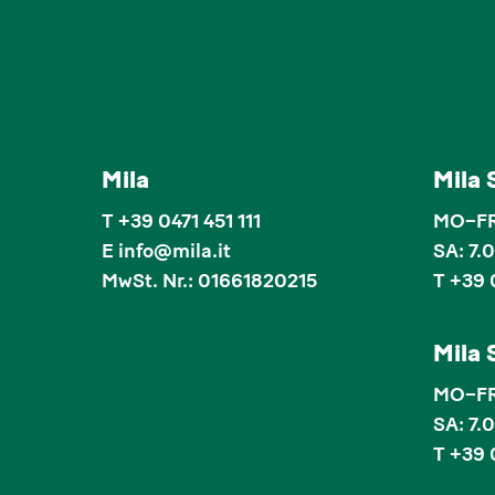
Mila
Mila
T
+39 0471 451 111
MO–FR:
E
info
@
mila.it
SA: 7.
MwSt. Nr.: 01661820215
T +39 
Mila
MO–FR:
SA: 7.
T +39 