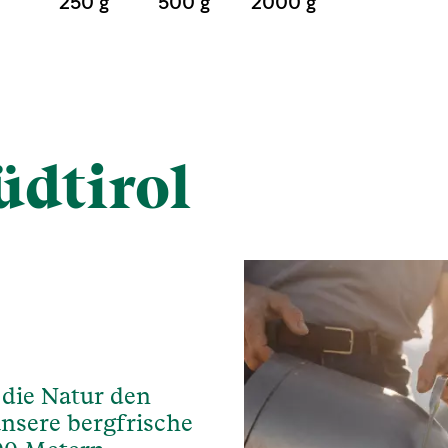
250 g
500 g
2000 g
üdtirol
 die Natur den
nsere bergfrische