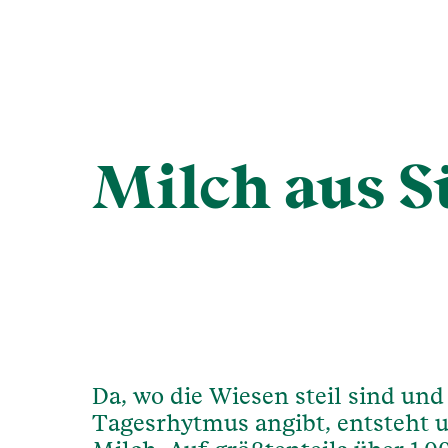
Milch aus S
Da, wo die Wiesen steil sind und
Tagesrhytmus angibt, entsteht u