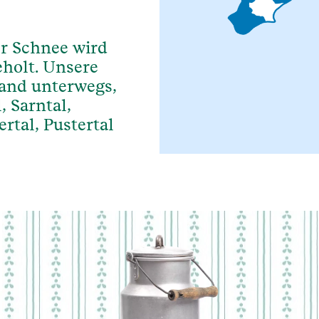
er Schnee wird
eholt. Unsere
and unterwegs,
 Sarntal,
rtal, Pustertal