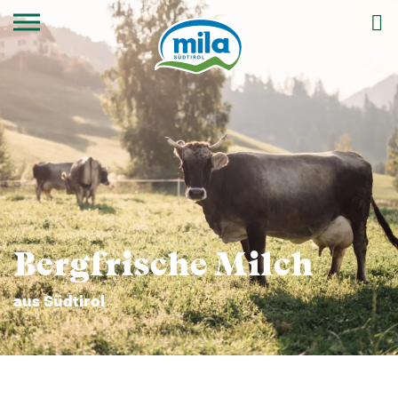
Bergfrische Milch
aus Südtirol