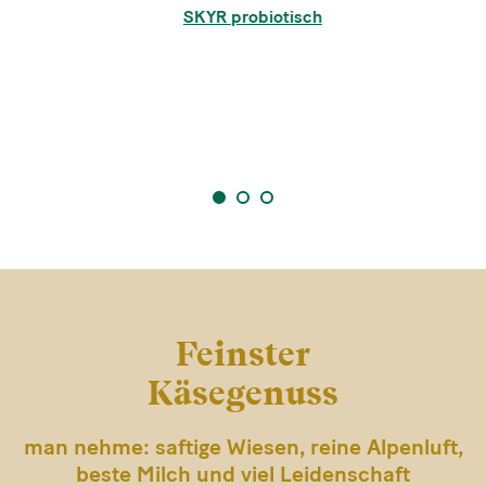
SKYR probiotisch
1
2
3
Feinster
Käsegenuss
man nehme: saftige Wiesen, reine Alpenluft,
beste Milch und viel Leidenschaft