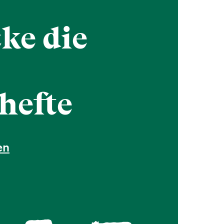
ke die
hefte
en