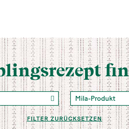
blingsrezept fi
FILTER ZURÜCKSETZEN