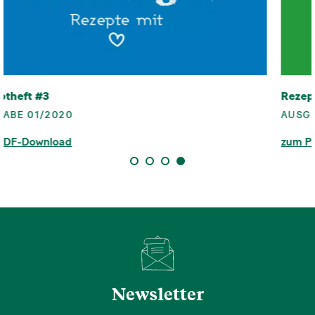
Rezeptheft #4
AUSGABE 01/2021
zum PDF-Download
1
2
3
4
Newsletter