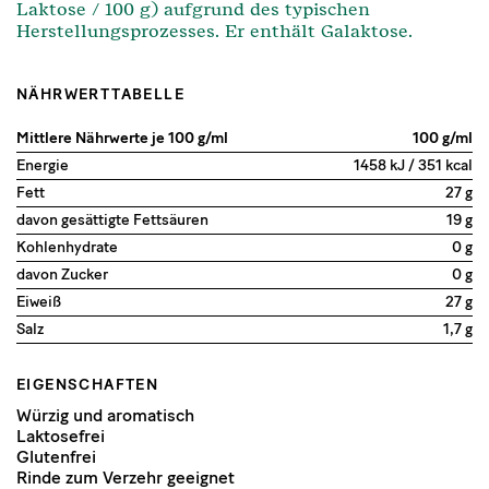
Laktose / 100 g) aufgrund des typischen
Herstellungsprozesses. Er enthält Galaktose.
NÄHRWERTTABELLE
Mittlere Nährwerte je 100 g/ml
100 g/ml
Energie
1458 kJ / 351 kcal
Fett
27 g
davon gesättigte Fettsäuren
19 g
Kohlenhydrate
0 g
davon Zucker
0 g
Eiweiß
27 g
Salz
1,7 g
EIGENSCHAFTEN
Würzig und aromatisch
Laktosefrei
Glutenfrei
Rinde zum Verzehr geeignet