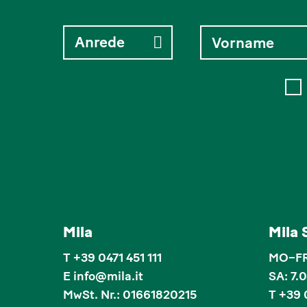
Mila
Mila
T
+39 0471 451 111
MO–FR:
E
info
@
mila.it
SA: 7.
MwSt. Nr.: 01661820215
T +39 