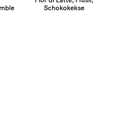
umble
Schokokekse