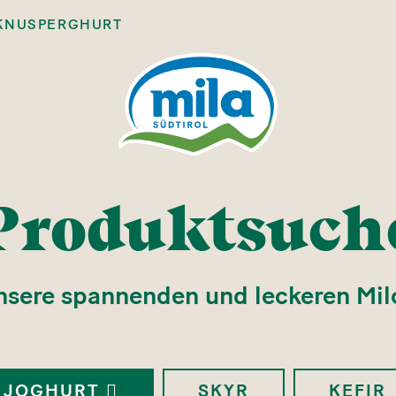
KNUSPERGHURT
Produktsuch
nsere spannenden und leckeren Mil
JOGHURT
SKYR
KEFIR