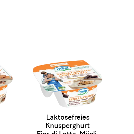
Laktosefreies
Knusperghurt
Fior di Latte, Müsli,