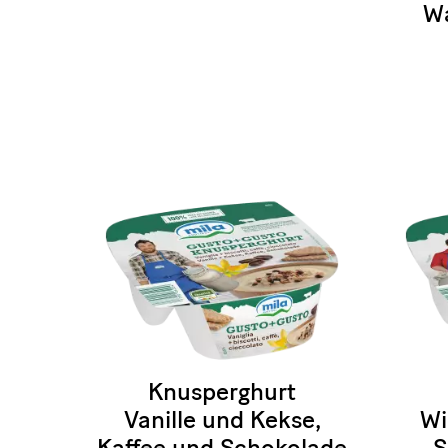
Wa
Knusperghurt
Vanille und Kekse,
Wi
Kaffee und Schokolade
S