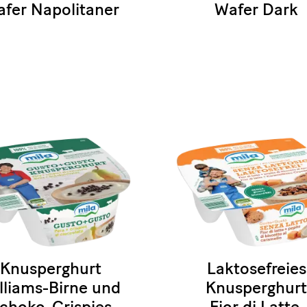
fer Napolitaner
Wafer Dark
Knusperghurt
Laktosefreies
lliams-Birne und
Knusperghurt
choko-Crispies
Fior di Latte,