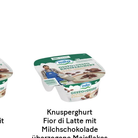
Knusperghurt
it
Fior di Latte mit
Milchschokolade
überzogene Maisflakes