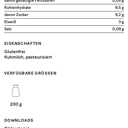
davon gesättigte Fettsäuren
0,05 g
Kohlenhydrate
9,5 g
davon Zucker
9,2 g
Eiweiß
3 g
Salz
0,09 g
EIGENSCHAFTEN
Glutenfrei
Kuhmilch, pasteurisiert
VERFÜGBARE GRÖSSEN
200 g
DOWNLOADS