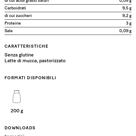
di cui acidi grassi saturi
0,05 g
Carboidrati
9,5 g
di cui zuccheri
9,2 g
Proteine
3 g
Sale
0,09 g
CARATTERISTICHE
Senza glutine
Latte di mucca, pastorizzato
FORMATI DISPONIBILI
200 g
DOWNLOADS