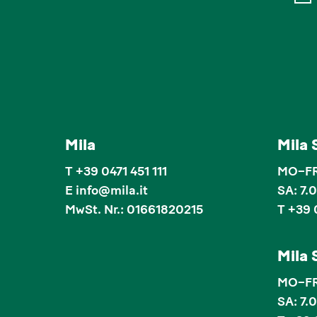
Mila
Mila
T
+39 0471 451 111
MO–FR:
E
info
@
mila.it
SA: 7.
MwSt. Nr.: 01661820215
T +39 
Mila
MO–FR:
SA: 7.