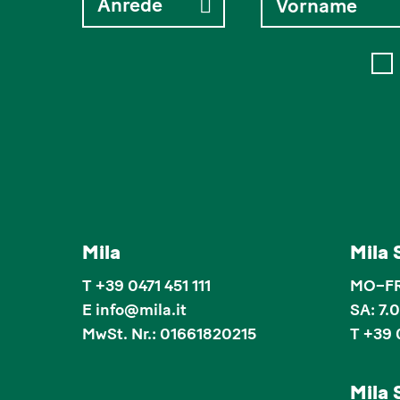
Mila
Mila
T
+39 0471 451 111
MO–FR:
E
info
@
mila.it
SA: 7.
MwSt. Nr.: 01661820215
T +39 
Mila