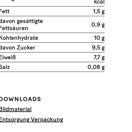
kcal
Fett
1,5 g
davon gesättigte
0,9 g
Fettsäuren
Kohlenhydrate
10 g
davon Zucker
9,5 g
Eiweiß
7,7 g
Salz
0,08 g
DOWNLOADS
Bildmaterial
Entsorgung Verpackung