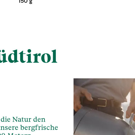
150 g
üdtirol
 die Natur den
nsere bergfrische