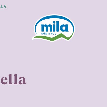
LLA
ella