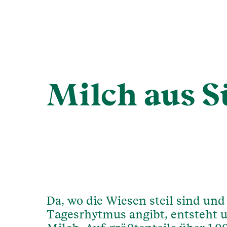
Milch aus S
Da, wo die Wiesen steil sind und
Tagesrhytmus angibt, entsteht u