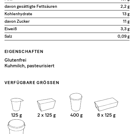
davon gesättigte Fettsäuren
2,2 g
Kohlenhydrate
13 g
davon Zucker
11 g
Eiweiß
3,3 g
Salz
0,09 g
EIGENSCHAFTEN
Glutenfrei
Kuhmilch, pasteurisiert
VERFÜGBARE GRÖSSEN
125 g
2 x 125 g
400 g
8 x 125 g