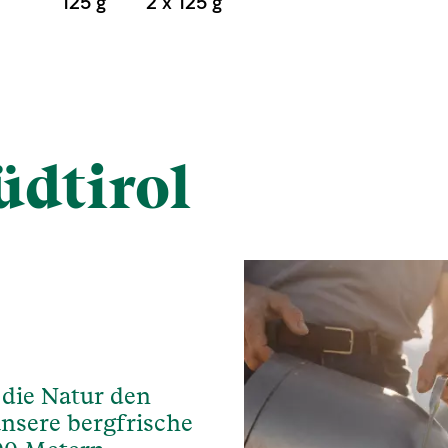
125 g
2 x 125 g
üdtirol
 die Natur den
nsere bergfrische