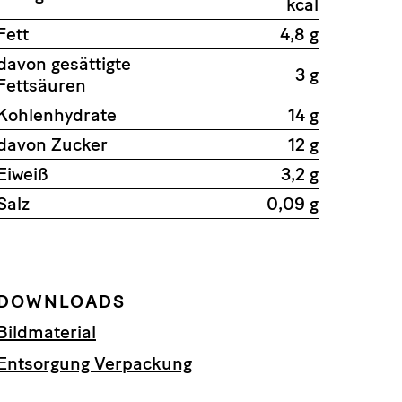
kcal
Fett
4,8 g
davon gesättigte
3 g
Fettsäuren
Kohlenhydrate
14 g
davon Zucker
12 g
Eiweiß
3,2 g
Salz
0,09 g
DOWNLOADS
Bildmaterial
Entsorgung Verpackung