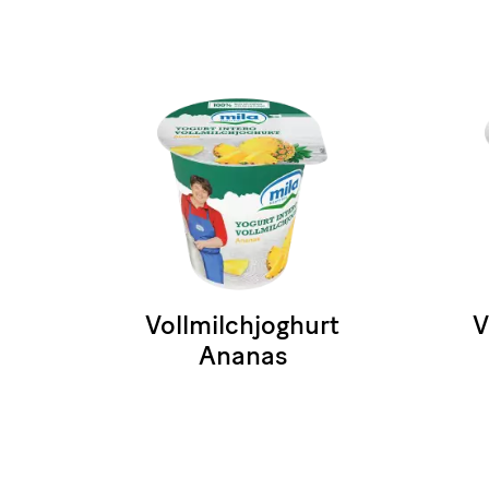
Vollmilchjoghurt
V
Ananas