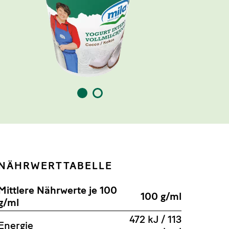
1
2
NÄHRWERTTABELLE
Mittlere Nährwerte je 100
100 g/ml
g/ml
472 kJ / 113
Energie