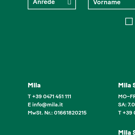
Mila
Mila
T
+39 0471 451 111
MO–FR:
E
info
@
mila.it
SA: 7.
MwSt. Nr.: 01661820215
T +39 
Mila