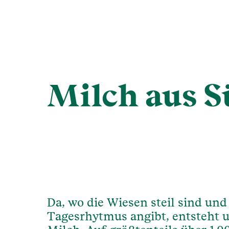
Milch aus S
Da, wo die Wiesen steil sind und
Tagesrhytmus angibt, entsteht u