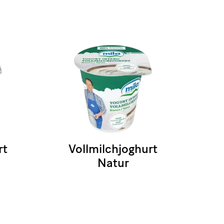
rt
Vollmilchjoghurt
Natur