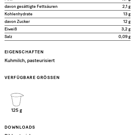
davon gesättigte Fettsäuren
2,1 g
Kohlenhydrate
13 g
davon Zucker
12 g
Eiweiß
3,2 g
Salz
0,09 g
EIGENSCHAFTEN
Kuhmilch, pasteurisiert
VERFÜGBARE GRÖSSEN
125 g
DOWNLOADS