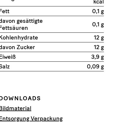
kcal
Fett
0,1 g
davon gesättigte
0,1 g
Fettsäuren
Kohlenhydrate
12 g
davon Zucker
12 g
Eiweiß
3,9 g
Salz
0,09 g
DOWNLOADS
Bildmaterial
Entsorgung Verpackung