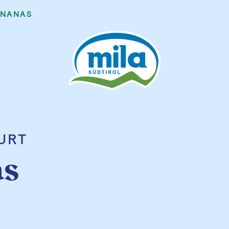
ANANAS
URT
s