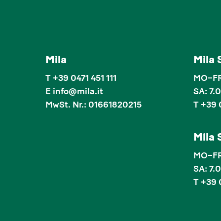
Mila
Mila
T
+39 0471 451 111
MO–FR:
E
info
@
mila.it
SA: 7.
MwSt. Nr.: 01661820215
T +39 
Mila
MO–FR:
SA: 7.
T +39 