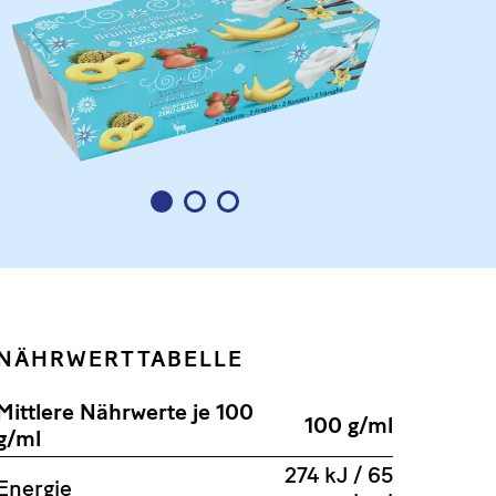
1
2
3
NÄHRWERTTABELLE
Mittlere Nährwerte je 100
100 g/ml
g/ml
274 kJ / 65
Energie