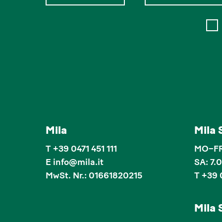
Mila
Mila
T
+39 0471 451 111
MO–FR:
E
info
@
mila.it
SA: 7.
MwSt. Nr.: 01661820215
T +39 
Mila