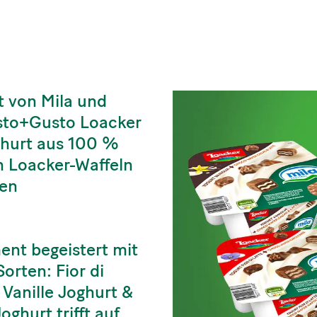
t von Mila und
usto+Gusto Loacker
oghurt aus 100 %
n Loacker-Waffeln
gen
ent begeistert mit
rten: Fior di
 Vanille Joghurt &
ghurt trifft auf