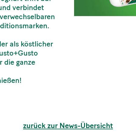
und verbindet
nverwechselbaren
aditionsmarken.
er als köstlicher
Gusto+Gusto
r die ganze
nießen!
zurück zur News-Übersicht