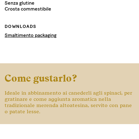
Senza glutine
Crosta commestibile
DOWNLOADS
Smaltimento packaging
Come gustarlo?
Ideale in abbinamento ai canederli agli spinaci, per
gratinare e come aggiunta aromatica nella
tradizionale merenda altoatesina, servito con pane
o patate lesse.