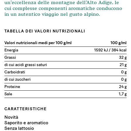
un’eccellenza delle montagne dell’Alto Adige, le
cui complesse componenti aromatiche conducono
in un autentico viaggio nel gusto alpino.
TABELLA DEI VALORI NUTRIZIONALI
Valori nutrizionali medi per 100 g/ml
100 g/ml
Energia
1592 kJ / 384 kcal
Grassi
32 g
di cui acidi grassi saturi
21 g
Carboidrati
0 g
di cui zuccheri
0 g
Proteine
24 g
Sale
1,7 g
CARATTERISTICHE
Novità
Saporito e aromatico
Senza lattosio