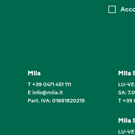
Acco
Mila
Mila 
T
+39 0471 451 111
LU–VE:
E
info
@
mila.it
SA: 7.
Part. IVA: 01661820215
T +39 
Mila 
LU–VE: