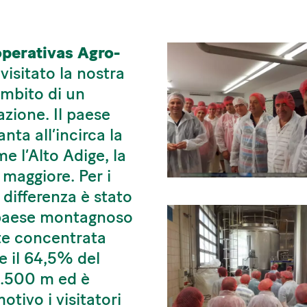
perativas Agro-
visitato la nostra
ambito di un
azione. Il paese
nta all’incirca la
e l’Alto Adige, la
 maggiore. Per i
 differenza è stato
n paese montagnoso
te concentrata
re il 64,5% del
 1.500 m ed è
tivo i visitatori