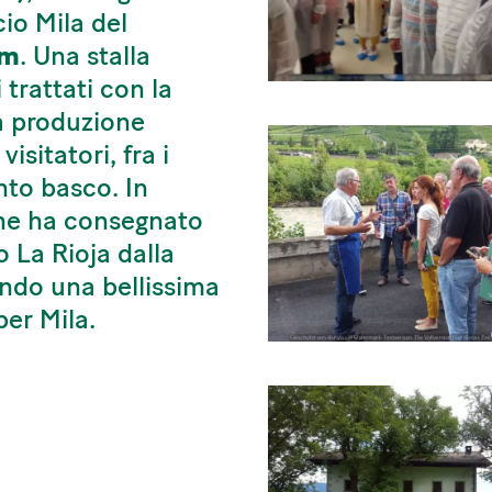
cio Mila del
 m
. Una stalla
trattati con la
a produzione
sitatori, fra i
to basco. In
one ha consegnato
 La Rioja dalla
do una bellissima
per Mila.