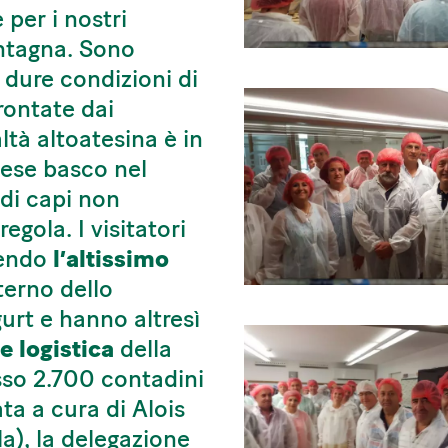
per i nostri
ontagna. Sono
 dure condizioni di
rontate dai
ltà altoatesina è in
aese basco nel
di capi non
gola. I visitatori
dendo
l’altissimo
nterno dello
urt e hanno altresì
e logistica
della
esso 2.700 contadini
ta a cura di Alois
la), la delegazione