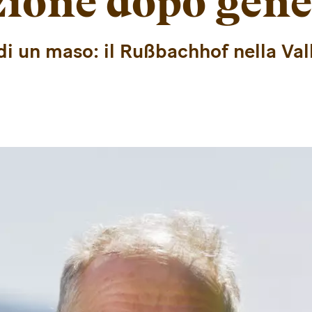
ione dopo gene
 di un maso: il Rußbachhof nella Val