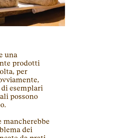
e una
nte prodotti
olta, per
, ovviamente,
 di esemplari
uali possono
o.
, e mancherebbe
mblema dei