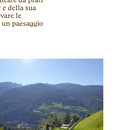
ncate da prati
 e della sua
vare le
é un paesaggio