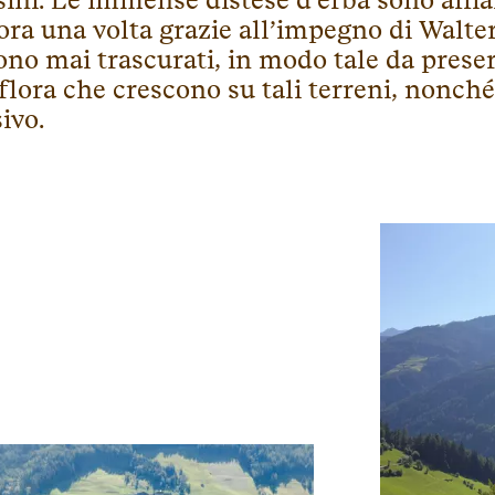
sini. Le immense distese d’erba sono affia
ora una volta grazie all’impegno di Walter
ono mai trascurati, in modo tale da preser
 flora che crescono su tali terreni, nonch
ivo.