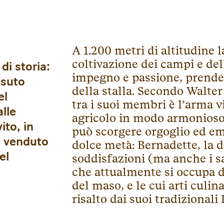
A 1.200 metri di altitudine l
coltivazione dei campi e del
i storia:
impegno e passione, prenden
ssuto
della stalla. Secondo Walter
el
tra i suoi membri è l’arma v
lle
agricolo in modo armonioso e
ito, in
può scorgere orgoglio ed e
o venduto
dolce metà: Bernadette, la 
el
soddisfazioni (ma anche i sa
che attualmente si occupa de
del maso, e le cui arti culi
risalto dai suoi tradizionali