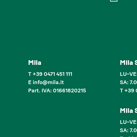
Mila
Mila 
T
+39 0471 451 111
LU–VE:
E
info
@
mila.it
SA: 7.
Part. IVA: 01661820215
T +39 
Mila 
LU–VE:
SA: 7.