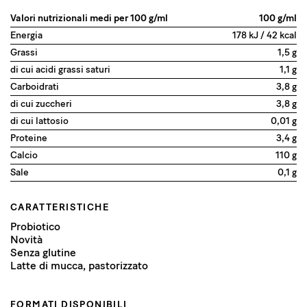
Valori nutrizionali medi per 100 g/ml
100 g/ml
Energia
178 kJ / 42 kcal
Grassi
1,5 g
di cui acidi grassi saturi
1,1 g
Carboidrati
3,8 g
di cui zuccheri
3,8 g
di cui lattosio
0,01 g
Proteine
3,4 g
Calcio
110 g
Sale
0,1 g
CARATTERISTICHE
Probiotico
Novità
Senza glutine
Latte di mucca, pastorizzato
FORMATI DISPONIBILI